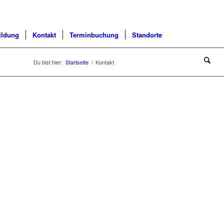
ildung
Kontakt
Terminbuchung
Standorte
Du bist hier:
Startseite
/
Kontakt