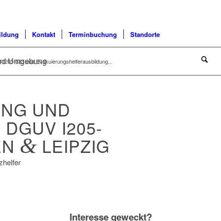
ildung
Kontakt
Terminbuchung
Standorte
 und Umgebung
I205-023 und Evakuierungshelferausbildung...
UNG UND
DGUV I205-
EN
&
LEIPZIG
zhelfer
Interesse geweckt?