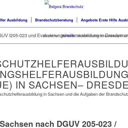
lfer Ausbildung
Brandschutzberatung
Angebote Erste Hilfe Ausb
GUV I205-023 und Evakuierungshelferausbildung in Dresden
Du bist hier:
Startseite
/
Brandschutzhelferausbildung DGUV 
CHUTZHELFERAUSBILD
NGSHELFERAUSBILDUNG 
-4UE) IN SACHSEN– DRESD
chutzhelferausbildung in Sachsen und die Aufgaben der Brandschut
 Sachsen nach DGUV 205-023 /